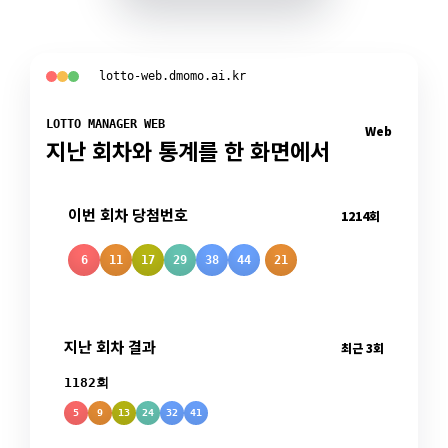
lotto-web.dmomo.ai.kr
LOTTO MANAGER WEB
Web
지난 회차와 통계를 한 화면에서
이번 회차 당첨번호
1214회
6
11
17
29
38
44
21
지난 회차 결과
최근 3회
1182회
5
9
13
24
32
41